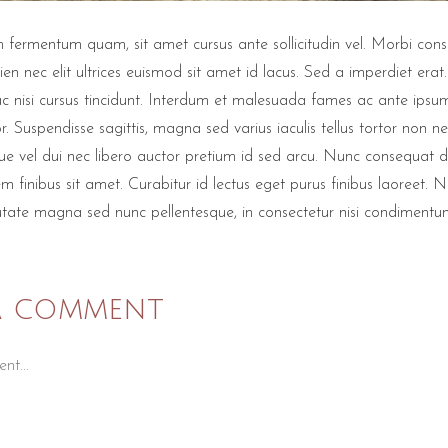
fermentum quam, sit amet cursus ante sollicitudin vel. Morbi consequa
ien nec elit ultrices euismod sit amet id lacus. Sed a imperdiet erat.
c nisi cursus tincidunt. Interdum et malesuada fames ac ante ipsum 
or. Suspendisse sagittis, magna sed varius iaculis tellus tortor non n
sque vel dui nec libero auctor pretium id sed arcu. Nunc consequat
em finibus sit amet. Curabitur id lectus eget purus finibus laoreet
ate magna sed nunc pellentesque, in consectetur nisi condimentu
 a comment