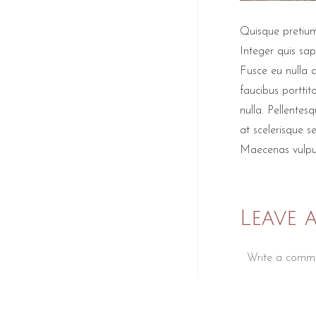
Quisque pretium 
Integer quis sap
Fusce eu nulla a
faucibus porttit
nulla. Pellente
at scelerisque s
Maecenas vulput
Leave