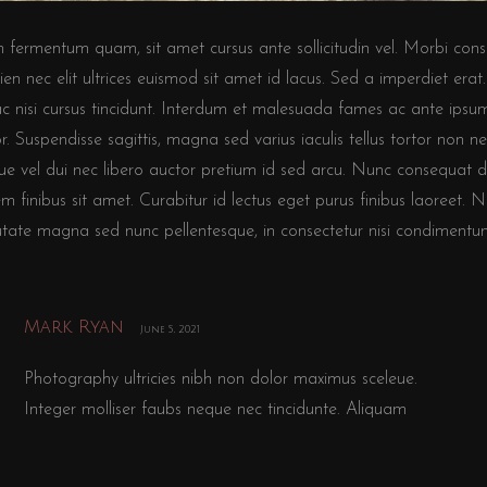
fermentum quam, sit amet cursus ante sollicitudin vel. Morbi consequa
ien nec elit ultrices euismod sit amet id lacus. Sed a imperdiet erat.
c nisi cursus tincidunt. Interdum et malesuada fames ac ante ipsum 
or. Suspendisse sagittis, magna sed varius iaculis tellus tortor non n
sque vel dui nec libero auctor pretium id sed arcu. Nunc consequat
em finibus sit amet. Curabitur id lectus eget purus finibus laoreet
ate magna sed nunc pellentesque, in consectetur nisi condimentu
Mark Ryan
June 5, 2021
Photography ultricies nibh non dolor maximus sceleue.
Integer molliser faubs neque nec tincidunte. Aliquam
erat volutpat. Praeser tempor malade quam, nec rutrum
arcu ornare yapta.