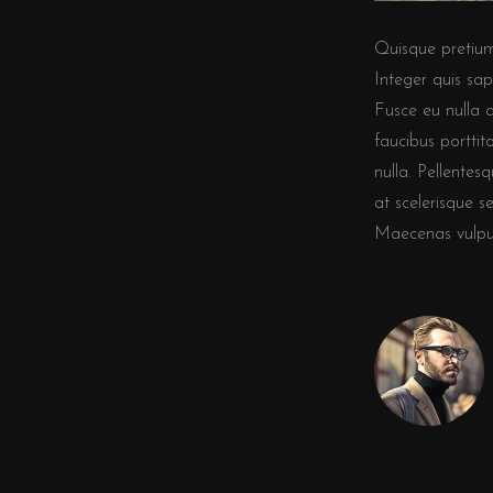
Quisque pretium 
Integer quis sap
Fusce eu nulla a
faucibus porttit
nulla. Pellente
at scelerisque s
Maecenas vulput